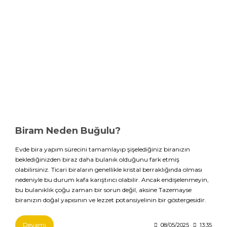
Biram Neden Buğulu?
Evde bira yapım sürecini tamamlayıp şişelediğiniz biranızın
beklediğinizden biraz daha bulanık olduğunu fark etmiş
olabilirsiniz. Ticari biraların genellikle kristal berraklığında olması
nedeniyle bu durum kafa karıştırıcı olabilir. Ancak endişelenmeyin,
bu bulanıklık çoğu zaman bir sorun değil, aksine Tazemayse
biranızın doğal yapısının ve lezzet potansiyelinin bir göstergesidir.
Devamı
08/05/2025
13:35