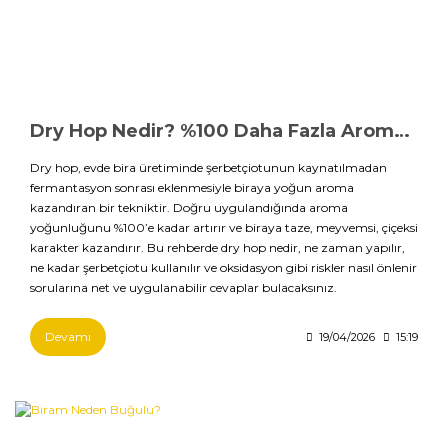
Dry Hop Nedir? %100 Daha Fazla Aroma İçin Ayrıntılı Rehber (2026)
Dry hop, evde bira üretiminde şerbetçiotunun kaynatılmadan
fermantasyon sonrası eklenmesiyle biraya yoğun aroma
kazandıran bir tekniktir. Doğru uygulandığında aroma
yoğunluğunu %100’e kadar artırır ve biraya taze, meyvemsi, çiçeksi
karakter kazandırır. Bu rehberde dry hop nedir, ne zaman yapılır,
ne kadar şerbetçiotu kullanılır ve oksidasyon gibi riskler nasıl önlenir
sorularına net ve uygulanabilir cevaplar bulacaksınız.
Devamı
19/04/2026
15:19