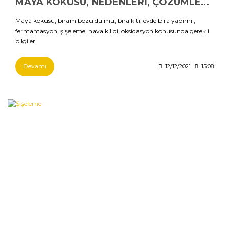
MAYA KOKUSU, NEDENLERİ, ÇÖZÜMLERİ 1 Bölüm
Maya kokusu, biram bozuldu mu, bira kiti, evde bira yapımı ,
fermantasyon, şişeleme, hava kilidi, oksidasyon konusunda gerekli
bilgiler
Devamı
12/12/2021
15:08