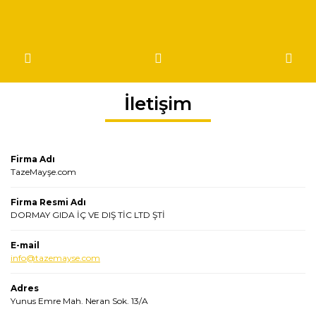
İletişim
Firma Adı
TazeMayşe.com
Firma Resmi Adı
DORMAY GIDA İÇ VE DIŞ TİC LTD ŞTİ
E-mail
info@tazemayse.com
Adres
Yunus Emre Mah. Neran Sok. 13/A