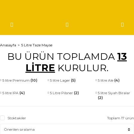
Anasayfa
5 Litre Taze Mayse
BU ÜRÜN TOPLAMDA
13
LİTRE
KURULUR.
5 litre Premium
(10)
5 litre Lager
(5)
5 litre Ale
(4)
5 litre IPA
(4)
5 Litre Pilsner
(2)
5 litre Siyah Biralar
(2)
Stoktakiler
Toplam 17 ürün