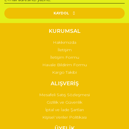
Ürün fiyatı diğer sitelerden daha pahalı.
Bu ürüne benzer farklı alternatifler olmalı.
KAYDOL
KURUMSAL
Hakkımızda
Gönder
İletişim
İletişim Formu
Havale Bildirim Formu
Kargo Takibi
ALIŞVERİŞ
Mesafeli Satış Sözleşmesi
Gizlilik ve Güvenlik
İptal ve İade Şartları
Kişisel Veriler Politikası
ÜYELİK