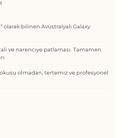
ı
 olarak bilinen Avustralyalı Galaxy
ftali ve narenciye patlaması. Tamamen
rı.
kokusu olmadan, tertemiz ve profesyonel