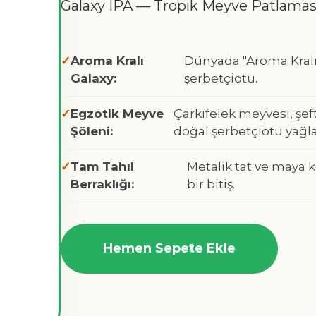
Galaxy IPA — Tropik Meyve Patlamas
Aroma Kralı
Dünyada "Aroma Kralı"
Galaxy:
şerbetçiotu.
Egzotik Meyve
Çarkıfelek meyvesi, şe
Şöleni:
doğal şerbetçiotu yağla
Tam Tahıl
Metalik tat ve maya 
Berraklığı:
bir bitiş.
Hemen Sepete Ekle