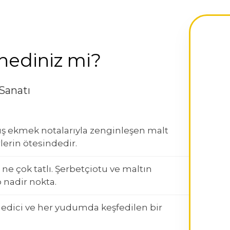
ediniz mi?
Sanatı
mış ekmek notalarıyla zenginleşen malt
rlerin ötesindedir.
 ne çok tatlı. Şerbetçiotu ve maltın
 nadir nokta.
 edici ve her yudumda keşfedilen bir