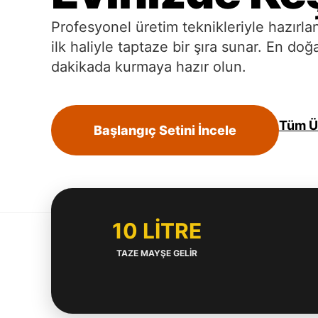
Profesyonel üretim teknikleriyle hazırl
ilk haliyle taptaze bir şıra sunar. En do
dakikada kurmaya hazır olun.
Tüm Ü
Başlangıç Setini İncele
10 LİTRE
TAZE MAYŞE GELIR