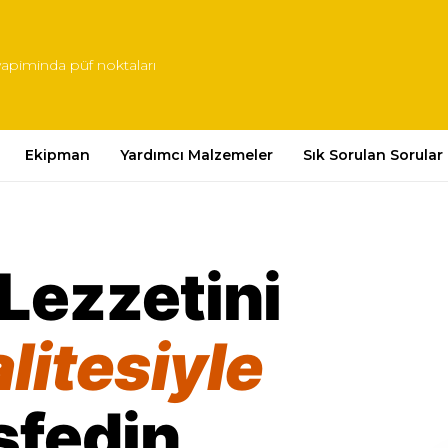
yapiminda püf noktaları
Ekipman
Yardımcı Malzemeler
Sık Sorulan Sorular
Lezzetini
litesiyle
şfedin.