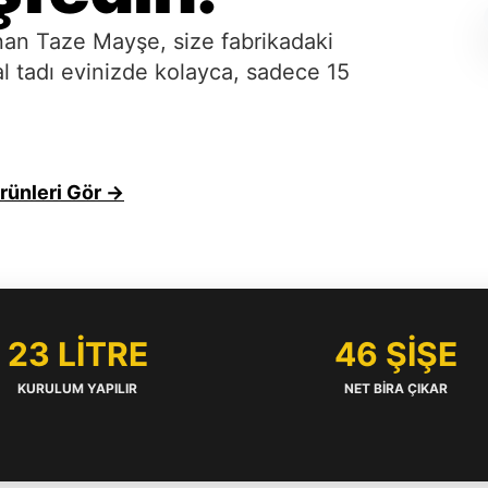
anan Taze Mayşe, size fabrikadaki
ğal tadı evinizde kolayca, sadece 15
rünleri Gör →
23 LİTRE
46 ŞİŞE
KURULUM YAPILIR
NET BIRA ÇIKAR