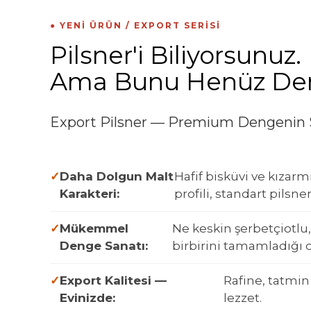
● YENI ÜRÜN / EXPORT SERISI
Pilsner'i Biliyorsunuz.
Ama Bunu Henüz Den
Export Pilsner — Premium Dengenin 
Daha Dolgun Malt
Hafif bisküvi ve kızar
Karakteri:
profili, standart pilsne
Mükemmel
Ne keskin şerbetçiotlu,
Denge Sanatı:
birbirini tamamladığı o
Export Kalitesi —
Rafine, tatmin
Evinizde:
lezzet.