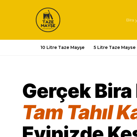
Bira 
10 Litre Taze Mayşe
5 Litre Taze Mayse
Gerçek Bira 
Tam Tahıl Ka
Evinizde Ke