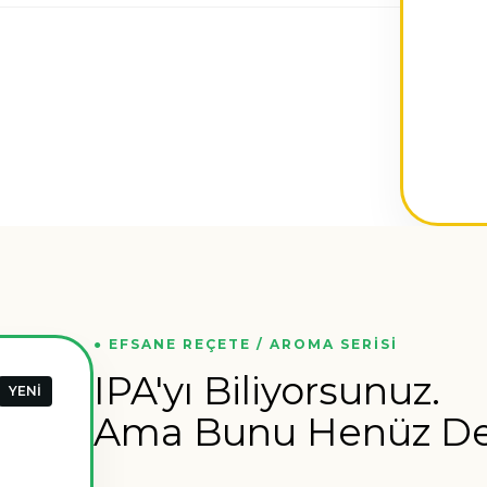
● EFSANE REÇETE / AROMA SERISI
IPA'yı Biliyorsunuz.
YENİ
Ama Bunu Henüz De