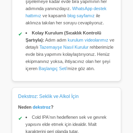
şişelemeye kadar evde bira yapımının her
adımında yanınızdayız.
WhatsApp destek
hattımız
ve kapsamlı
blog sayfamız
ile
aklınıza takılan her soruyu cevaplıyoruz.
Kolay Kurulum (Sıcaklık Kontrolü
Şartıyla):
Adım adım
kurulum videolarımız
ve
detaylı
Tazemayşe Nasıl Kurulur
rehberimizle
evde bira yapımını kolaylaştırıyoruz. Henüz
ekipmanınız yoksa, ihtiyacınız olan her şeyi
içeren
Başlangıç Seti
'mize göz atın.
Dekstroz
: Seklik ve Alkol İçin
Neden
dekstroz
?
Cold IPA'nın hedeflenen sek ve gevrek
yapısını elde etmek için idealdir. Malt
karakterini geri planda tutar.