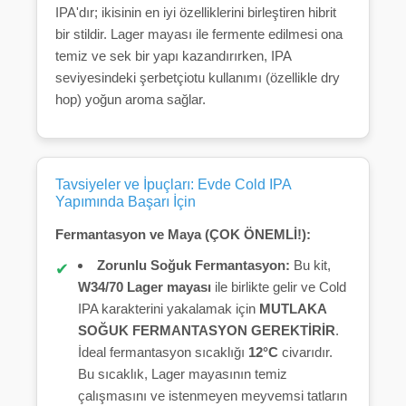
IPA'dır; ikisinin en iyi özelliklerini birleştiren hibrit
bir stildir. Lager mayası ile fermente edilmesi ona
temiz ve sek bir yapı kazandırırken, IPA
seviyesindeki şerbetçiotu kullanımı (özellikle dry
hop) yoğun aroma sağlar.
Tavsiyeler ve İpuçları: Evde Cold IPA
Yapımında Başarı İçin
Fermantasyon ve Maya (ÇOK ÖNEMLİ!):
Zorunlu Soğuk Fermantasyon:
Bu kit,
W34/70 Lager mayası
ile birlikte gelir ve Cold
IPA karakterini yakalamak için
MUTLAKA
SOĞUK FERMANTASYON GEREKTİRİR
.
İdeal fermantasyon sıcaklığı
12°C
civarıdır.
Bu sıcaklık, Lager mayasının temiz
çalışmasını ve istenmeyen meyvemsi tatların