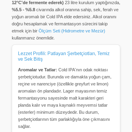
12°C'de fermente ederek)
23 litre kurulum yaptığınızda,
%5.5 - %5.8
civarında alkol oranına sahip, sek, ferah ve
yoğun aromalı bir Cold IPA elde edersiniz. Alkol oranını
doğru hesaplamak ve fermantasyon sürecini takip
etmek için bir
Ölçüm Seti (Hidrometre ve Mezür)
kullanmanız önemlidir.
Lezzet Profili: Patlayan Şerbetçiotları, Temiz
ve Sek Bitiş
Aromalar ve Tatlar:
Cold IPA'nın odak noktası
şerbetçiotudur. Burunda ve damakta yoğun çam,
reçine ve narenciye (özellikle greyfurt ve limon)
aromaları ön plandadır. Lager mayasının temiz
fermantasyonu sayesinde malt karakteri geri
planda kalır ve maya kaynaklı meyvemsi tatlar
(esterler) minimum düzeydedir. Bu durum,
şerbetçiotlarının tüm parlaklığıyla öne çıkmasını
sağlar.