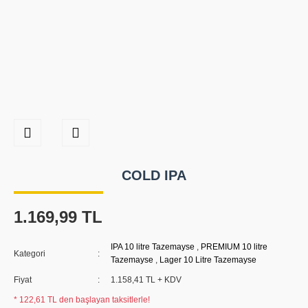
COLD IPA
1.169,99 TL
IPA 10 litre Tazemayse
,
PREMIUM 10 litre
Kategori
Tazemayse
,
Lager 10 Litre Tazemayse
Fiyat
1.158,41 TL + KDV
* 122,61 TL den başlayan taksitlerle!