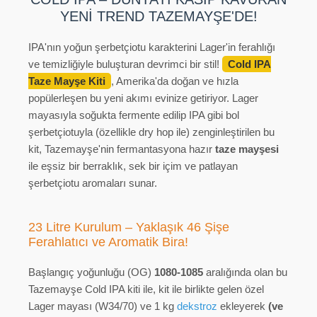
YENİ TREND TAZEMAYŞE'DE!
IPA'nın yoğun şerbetçiotu karakterini Lager'in ferahlığı
ve temizliğiyle buluşturan devrimci bir stil!
Cold IPA
Taze Mayşe Kiti
, Amerika'da doğan ve hızla
popülerleşen bu yeni akımı evinize getiriyor. Lager
mayasıyla soğukta fermente edilip IPA gibi bol
şerbetçiotuyla (özellikle dry hop ile) zenginleştirilen bu
kit, Tazemayşe'nin fermantasyona hazır
taze mayşesi
ile eşsiz bir berraklık, sek bir içim ve patlayan
şerbetçiotu aromaları sunar.
23 Litre Kurulum – Yaklaşık 46 Şişe
Ferahlatıcı ve Aromatik Bira!
Başlangıç yoğunluğu (OG)
1080-1085
aralığında olan bu
Tazemayşe Cold IPA kiti ile, kit ile birlikte gelen özel
Lager mayası (W34/70) ve 1 kg
dekstroz
ekleyerek
(ve